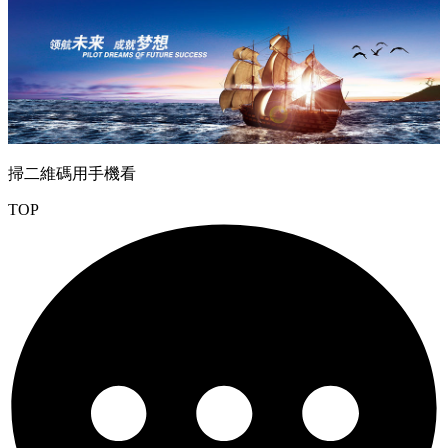
掃二維碼用手機看
TOP