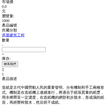
市場價
0.0
元
瀏覽量:
1000
產品編號
所屬分類
房屋建筑工程
數量
-
+
庫存:
聯系我們

1
產品描述
造紙是古代中國勞動人民的重要發明。分有機制和手工兩種形
式。機制是在造紙機上連續進行，將適合于紙張質量的紙漿，
用水稀釋至一定濃度，在造紙機的網部初步脫水，形成濕的紙
頁，再經壓榨脫水，然后烘干成紙。