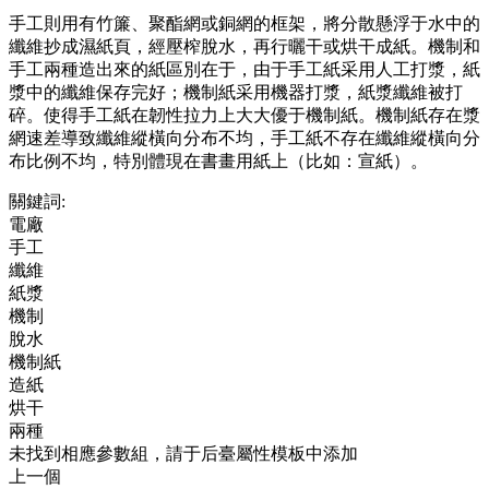
手工則用有竹簾、聚酯網或銅網的框架，將分散懸浮于水中的
纖維抄成濕紙頁，經壓榨脫水，再行曬干或烘干成紙。機制和
手工兩種造出來的紙區別在于，由于手工紙采用人工打漿，紙
漿中的纖維保存完好；機制紙采用機器打漿，紙漿纖維被打
碎。使得手工紙在韌性拉力上大大優于機制紙。機制紙存在漿
網速差導致纖維縱橫向分布不均，手工紙不存在纖維縱橫向分
布比例不均，特別體現在書畫用紙上（比如：宣紙）。
關鍵詞:
電廠
手工
纖維
紙漿
機制
脫水
機制紙
造紙
烘干
兩種
未找到相應參數組，請于后臺屬性模板中添加
上一個