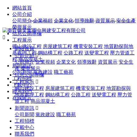
歡迎您訪問棗莊礦業集團中興建安工程有限公司官方網站！
網站首頁
公司介紹
留言反饋
|
聯系我們
服務熱線：
0632-4082529
公司簡介
企業視頻
企業文化
領導致辭
資質展示
安全生產
榮譽展示
信息公開專欄

工程展示
礦山建設工程
房屋建筑工程
機電安裝工程
地質勘探與地
網站首頁
基處理工程
鋼結構工程
公路工程
送變電工程
壓力管道工
公司介紹

程
商品混凝土
公司簡介
企業視頻
企業文化
領導致辭
資質展示
安全生
新聞資訊
產
榮譽展示
公司新聞
黨政建設
職工藝苑
信息公開專欄
工程招標
工程展示

下載中心
礦山建設工程
房屋建筑工程
機電安裝工程
地質勘探與
聯系我們
地基處理工程
鋼結構工程
公路工程
送變電工程
壓力管
在線留言
道工程
商品混凝土
新聞資訊

公司新聞
黨政建設
職工藝苑
工程招標
下載中心
聯系我們