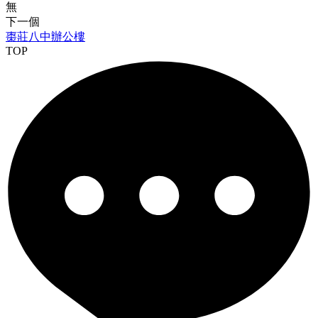
無
下一個
棗莊八中辦公樓
TOP