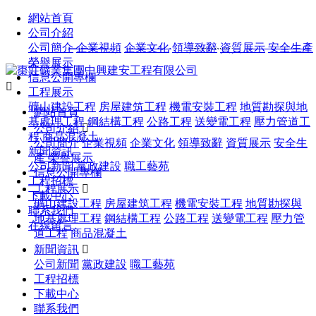
歡迎您訪問棗莊礦業集團中興建安工程有限公司官方網站！
網站首頁
公司介紹
留言反饋
|
聯系我們
服務熱線：
0632-4082529
公司簡介
企業視頻
企業文化
領導致辭
資質展示
安全生產
榮譽展示
信息公開專欄

工程展示
礦山建設工程
房屋建筑工程
機電安裝工程
地質勘探與地
網站首頁
基處理工程
鋼結構工程
公路工程
送變電工程
壓力管道工
公司介紹

程
商品混凝土
公司簡介
企業視頻
企業文化
領導致辭
資質展示
安全生
新聞資訊
產
榮譽展示
公司新聞
黨政建設
職工藝苑
信息公開專欄
工程招標
工程展示

下載中心
礦山建設工程
房屋建筑工程
機電安裝工程
地質勘探與
聯系我們
地基處理工程
鋼結構工程
公路工程
送變電工程
壓力管
在線留言
道工程
商品混凝土
新聞資訊

公司新聞
黨政建設
職工藝苑
工程招標
下載中心
聯系我們