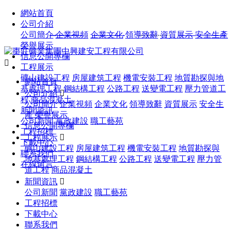
歡迎您訪問棗莊礦業集團中興建安工程有限公司官方網站！
網站首頁
公司介紹
留言反饋
|
聯系我們
服務熱線：
0632-4082529
公司簡介
企業視頻
企業文化
領導致辭
資質展示
安全生產
榮譽展示
信息公開專欄

工程展示
礦山建設工程
房屋建筑工程
機電安裝工程
地質勘探與地
網站首頁
基處理工程
鋼結構工程
公路工程
送變電工程
壓力管道工
公司介紹

程
商品混凝土
公司簡介
企業視頻
企業文化
領導致辭
資質展示
安全生
新聞資訊
產
榮譽展示
公司新聞
黨政建設
職工藝苑
信息公開專欄
工程招標
工程展示

下載中心
礦山建設工程
房屋建筑工程
機電安裝工程
地質勘探與
聯系我們
地基處理工程
鋼結構工程
公路工程
送變電工程
壓力管
在線留言
道工程
商品混凝土
新聞資訊

公司新聞
黨政建設
職工藝苑
工程招標
下載中心
聯系我們