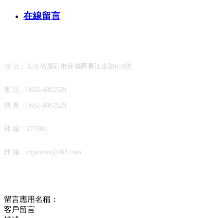
在線留言
聯系我們
地 址：山東省棗莊市薛城區長江東路619號
電 話：
0632-4082529
傳 真：
0632-4082529
郵 編：277000
郵 箱：
zxjanews@163.com
在線留言
留言應用名稱：
客戶留言